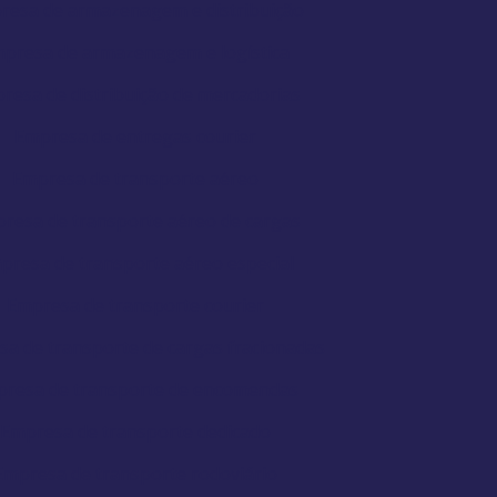
resa de armazenagem e distribuição
presa de armazenagem e logística
resa de distribuição de mercadorias
Empresa de entregas courier
Empresa de transporte aéreo
resa de transporte aéreo de cargas
presa de transporte aéreo especial
Empresa de transporte courier
a de transporte de cargas fracionadas
resa de transporte de encomendas
Empresa de transporte dedicado
Empresa de transporte rodoviário