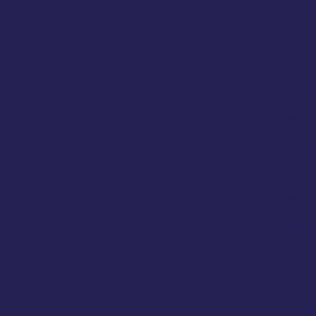
Empre
Em
Empr
Empresa
E
E
Empres
Empre
Em
Empres