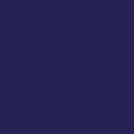
Emp
Em
Emp
Emp
Em
Empres
Emp