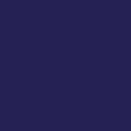
Tran
De
Equipamento
T
Estético,
Hospitalares E
Insumos
T
Solução:
Armazenagem
Tr
Inteligente
Serviço de
Armazenagem
Tr
Geral e de
mobiliários
T
para
Armazenagem
Geral e de
Mobiliários