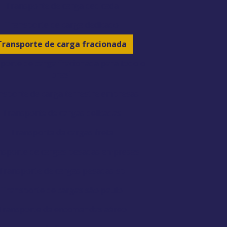
Transporte de carga dedicada
Transporte de carga dedicado
Transporte de carga fracionada
porte de carga fracionada para todo o
brasil
nsporte de carga terrestre empresas
Transporte de cargas delicadas
Transporte de cargas frete
nsporte de cargas pesadas empresas
Transporte de cargas pesadas sp
Transporte de cargas são paulo
Transporte de encomendas aéreo