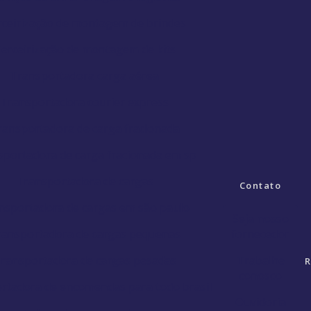
ceirização de montagem de brindes
erceirização de montagem de kits
Transportadora carga aérea
Transportadora courier express
ransportadora de carga fracionada
sportadora de carga fracionada em sp
Transportadora de cargas
Contato
nsportadora de cargas em são paulo
Seja nosso
ransportadora de cargas pequenas
fornecedor
ransportadora de cargas pesadas
Trabalhe
R
conosco
rtadora de encomendas para todo brasil
Ouvidoria