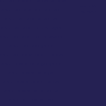
sportadora de encomendas pequenas
Seja nosso
ransportadora de frete fracionado
agregado
Transportadora de mercadorias
ransportadora de produtos frágeis
ansportadora de produtos pesados
Transportadora e logística
ansportadora envio de encomendas
ransporte aéreo de carga logística
Transporte aéreo de cargas
Transporte aéreo de encomendas
Transporte aéreo de mercadoria
Transporte courier express