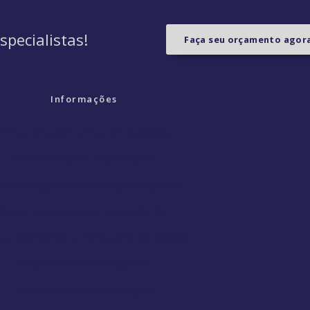
pecialistas!
Faça seu orçamento ago
Informações
Armazenagem armazém logística
Armazenagem de produtos
mazenagem e distribuição logística
Armazenamento de mercadorias
azenamento e transporte de cargas
Empresa courier express
Empresa de armazenagem