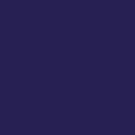
sa de transporte rodoviário de cargas
presa de transporte rodoviário sp
Empresa de transporte terrestre
esa de transporte terrestre de carga
 especializada em transporte rodoviário
mpresa logistica transporte aéreo
mpresa transportadora de cargas
a transportadora rodoviaria de cargas
sas de armazenagem e logística em sp
Empresas de transporte logístico
presas de transportes fracionados
as transportadoras de carga fracionada