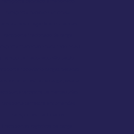
Transporte dedicado e fracionado
Transporte dedicado empresa
ransporte entrega de encomendas
Transporte fracionado de carga
nsporte fracionado para todo brasil
Transporte fracionado são paulo
ansporte rodoviário cargas pesadas
ansporte terrestre de carga pesada
ansporte terrestre de mercadorias
Transporte terrestre encomendas
Transportes fracionados
Transportes logísticos de carga