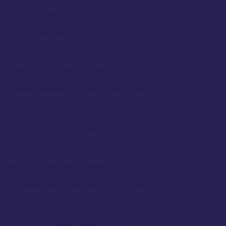
tagem brindes
Montagem de kits
Montagem de kits logística
rçamento de transporte de carga
Serviço de armazém geral
o de armazenagem
Serviço de courier
Serviço de transporte aéreo
Serviço de transporte de carga
rviço de transporte de carga aérea
Serviço de transporte rodoviário
ço de transporte rodoviário de cargas
Serviço de transporte terrestre
rviços de armazenagem e logística