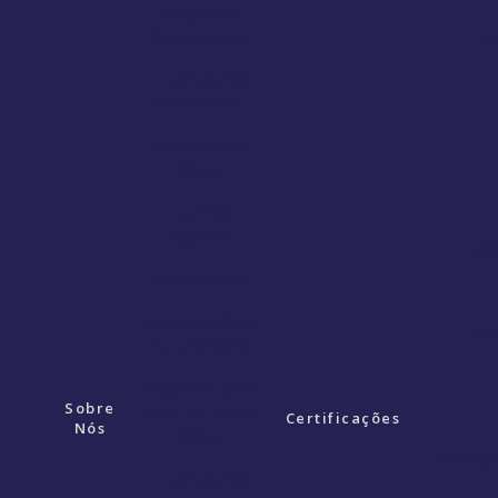
Logística
Promocional
Ter
Transporte
T
Rodoviário
Transporte
Aéreo
T
Courrier
Express
Tran
MSG Prime
Logística Para
Tra
E-Commerce
T
Logística para
Sobre
Itens de Home
T
Certificações
Nós
Office
Transpo
Transporte