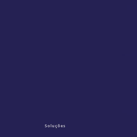
Mon
O
Serviç
Se
Servi
Soluções
Se