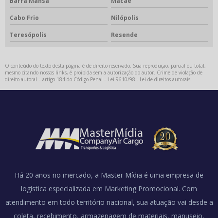
Barra Mansa
Macaé
Cabo Frio
Nilópolis
Teresópolis
Resende
O conteúdo do texto desta página é de direito reservado. Sua reprodução, parcial ou total,
mesmo citando nossos links, é proibida sem a autorização do autor. Crime de violação de
direito autoral – artigo 184 do Código Penal –
Lei 9610/98 - Lei de direitos autorais
.
Há 20 anos no mercado, a Master Mídia é uma empresa de
logística especializada em Marketing Promocional. Com
atendimento em todo território nacional, sua atuação vai desde a
coleta, recebimento, armazenagem de materiais, manuseio,