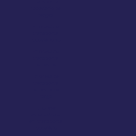
transporte
rodoviário de
cargas
Empresa de
transporte
rodoviário sp
Empresa de
transporte
terrestre
Empresa de
transporte
terrestre de
carga
Empresa
especializada
em transporte
rodoviário