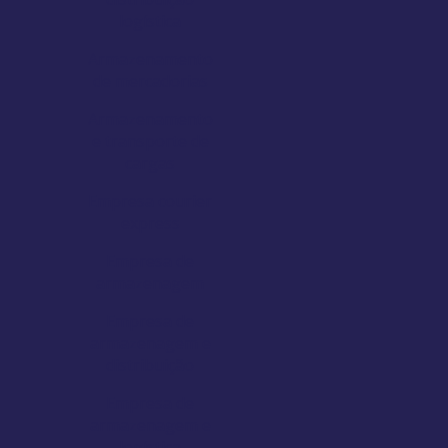
logística
Armazenamento
de mercadorias
Armazenamento
e transporte de
cargas
Empresa courier
express
Empresa de
armazenagem
Empresa de
armazenagem e
distribuição
Empresa de
armazenagem e
logística