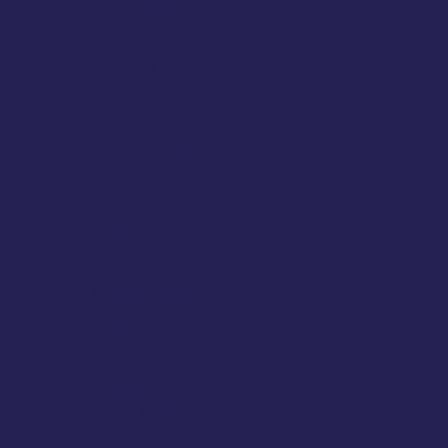
logística
Transporte
aéreo de cargas
Transporte
aéreo de
encomendas
Transporte
aéreo de
mercadoria
Transporte
courier express
Transporte de
carga dedicada
Transporte de
carga dedicado