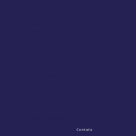
Terceirização de
montagem de
kits
Transportadora
carga aérea
Transportadora
courier express
Transportadora
de carga
fracionada
Transportadora
de carga
fracionada em
sp
Transportadora
de cargas
Contato