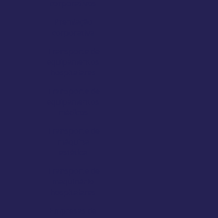
corporativos
Premiação
corporativa
Transporte de
equipamentos
hospitalares
Transporte de
equipamentos
médicos
Transporte de
máquina
estética
Transporte de
maquinário
hospitalares
Empresas de