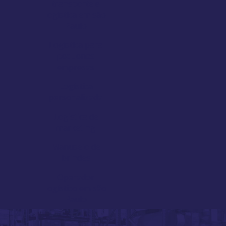
transporte e
logística em são
Paulo
Logística para
pequenas
empresas
Logística
personalizada
Logistica de
marketing
Manuseio de
brindes
Operador
logístico em são
Paulo