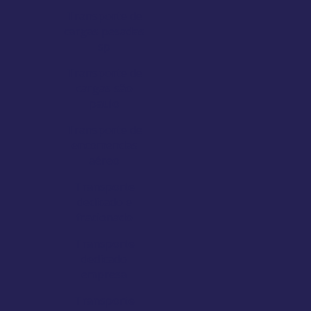
Transporte de
cargas pesadas
sp
Transporte de
cargas são
paulo
Transporte de
encomendas
aéreo
Transporte
dedicado e
fracionado
Transporte
dedicado
empresa
Transporte