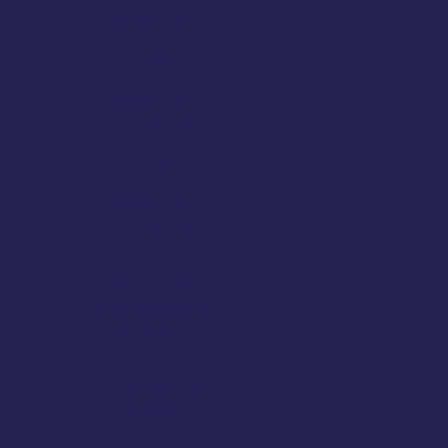
Serviço de
transporte
rodoviário
Serviço de
transporte
rodoviário de
cargas
Serviço de
transporte
terrestre
Serviços de
armazenagem e
logística
Terceirização de
montagem de
brindes