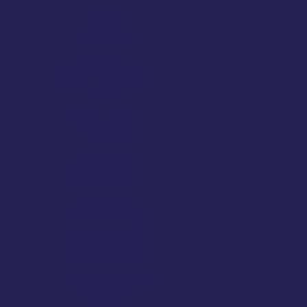
Cargas
fracionadas
Cargas
fracionadas são
paulo
Distribuição
fracionada
Logistica
promocional
Logistica
promocional sp
Transporte de
carga lotação
Fornecedores de
brindes