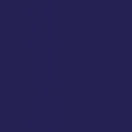
logístico
Empresas de
transportes
fracionados
Empresas
transportadoras
de carga
fracionada
Montagem
brindes
Montagem de
kits
Montagem de
kits logística
Orçamento de
transporte de