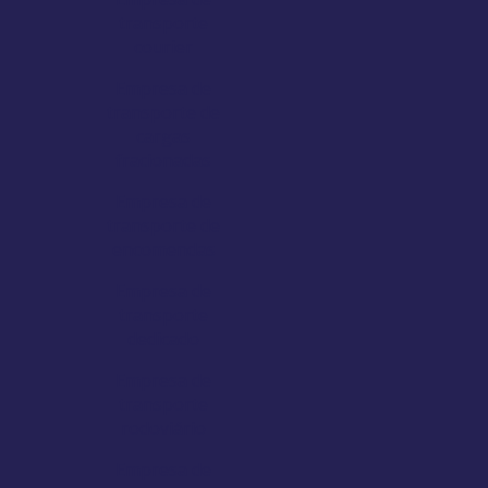
transporte
courier
Empresa de
transporte de
cargas
fracionadas
Empresa de
transporte de
encomendas
Empresa de
transporte
dedicado
Empresa de
transporte
rodoviário
Empresa de