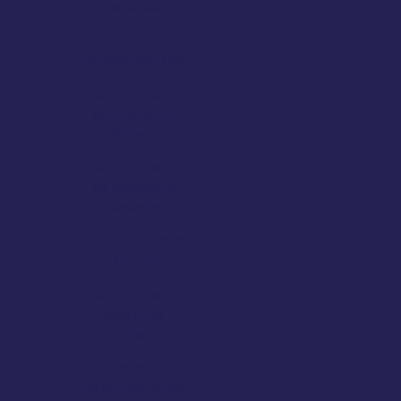
fracionado
Transportadora
de mercadorias
Transportadora
de produtos
frágeis
Transportadora
de produtos
pesados
Transportadora
e logística
Transportadora
envio de
encomendas
Transporte
aéreo de carga