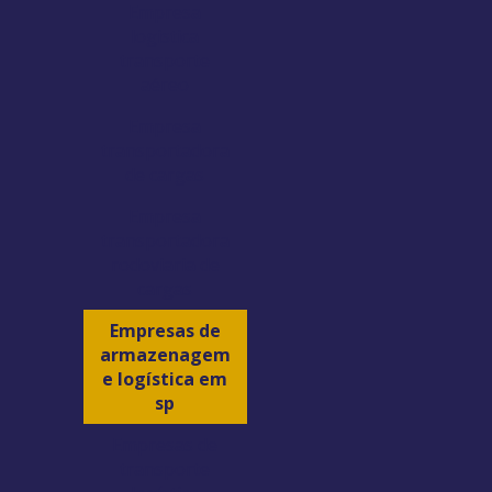
Empresa
logistica
transporte
aéreo
Empresa
transportadora
de cargas
Empresa
transportadora
rodoviaria de
cargas
Empresas de
armazenagem
e logística em
sp
Empresas de
transporte