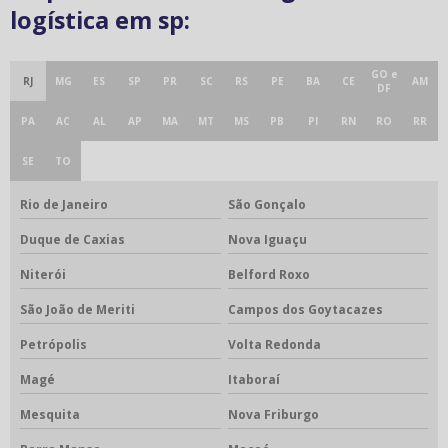
logística em sp:
GO e
RJ
MG
ES
SP
PR
SC
RS
PE
BA
CE
AM
DF
PA
AC
AL
AP
MA
MT
MS
PB
PI
RN
RO
RR
SE
TO
Rio de Janeiro
São Gonçalo
Duque de Caxias
Nova Iguaçu
Niterói
Belford Roxo
São João de Meriti
Campos dos Goytacazes
Petrópolis
Volta Redonda
Magé
Itaboraí
Mesquita
Nova Friburgo