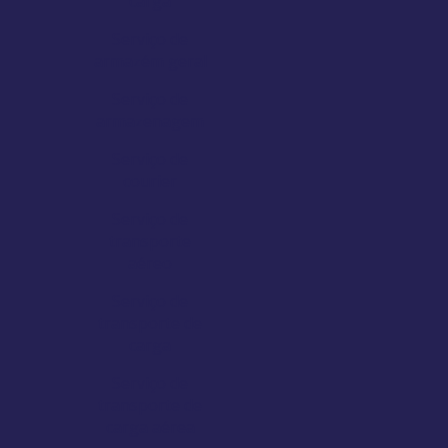
carga
Serviço de
armazém geral
Serviço de
armazenagem
Serviço de
courier
Serviço de
transporte
aéreo
Serviço de
transporte de
carga
Serviço de
transporte de
carga aérea