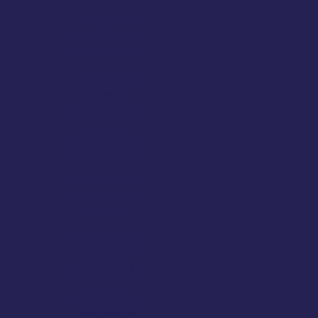
Transporte
terrestre de
mercadorias
Transporte
terrestre
encomendas
Transportes
fracionados
Transportes
logísticos de
carga
Transportes
logísticos
especializados
Carga geral
fracionada