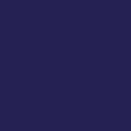
entrega de
encomendas
Transporte
fracionado de
carga
Transporte
fracionado para
todo brasil
Transporte
fracionado são
paulo
Transporte
rodoviário
cargas pesadas
Transporte
terrestre de
carga pesada