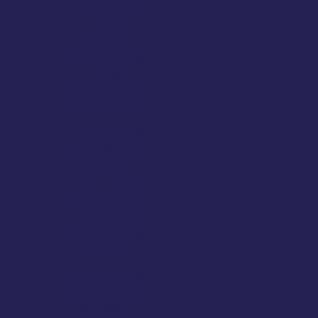
Transporte de
carga
fracionada
Transporte de
carga
fracionada para
todo o brasil
Transporte de
carga terrestre
empresas
Transporte de
cargas delicadas
Transporte de
cargas frete
Transporte de
cargas pesadas
empresas