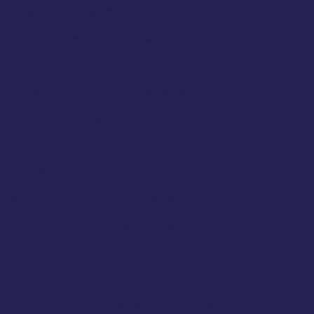
sa de transporte rodoviário de cargas
presa de transporte rodoviário sp
Empresa de transporte terrestre
esa de transporte terrestre de carga
 especializada em transporte rodoviário
mpresa logistica transporte aéreo
mpresa transportadora de cargas
a transportadora rodoviaria de cargas
sas de armazenagem e logística em sp
Empresas de transporte logístico
presas de transportes fracionados
as transportadoras de carga fracionada