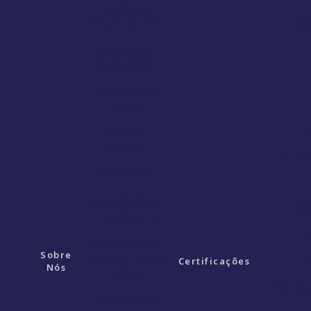
Logística
Promocional
Ter
Transporte
T
Rodoviário
Transporte
Aéreo
T
Courrier
Express
Tran
MSG Prime
Logística Para
Tra
E-Commerce
T
Logística para
Sobre
Itens de Home
T
Certificações
Nós
Office
Transpo
Transporte