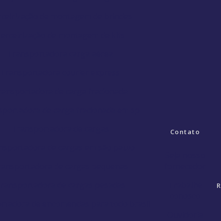
ceirização de montagem de brindes
erceirização de montagem de kits
Transportadora carga aérea
Transportadora courier express
ransportadora de carga fracionada
sportadora de carga fracionada em sp
Transportadora de cargas
Contato
nsportadora de cargas em são paulo
Seja nosso
ransportadora de cargas pequenas
fornecedor
ransportadora de cargas pesadas
Trabalhe
R
conosco
rtadora de encomendas para todo brasil
Ouvidoria