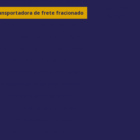
sportadora de encomendas pequenas
Seja nosso
ansportadora de frete fracionado
agregado
Transportadora de mercadorias
ransportadora de produtos frágeis
ansportadora de produtos pesados
Transportadora e logística
ansportadora envio de encomendas
ransporte aéreo de carga logística
Transporte aéreo de cargas
Transporte aéreo de encomendas
Transporte aéreo de mercadoria
Transporte courier express