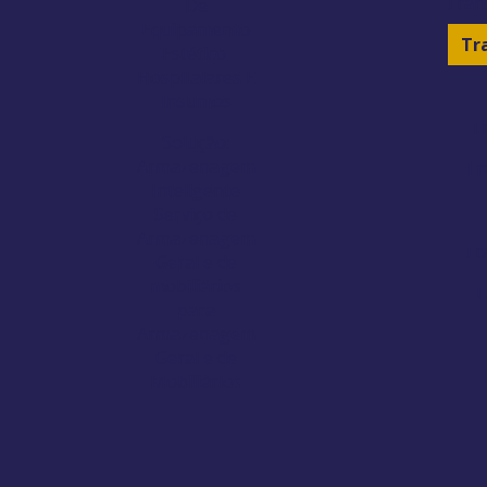
Tran
De
Equipamento
Tr
Estético,
Hospitalares E
Insumos
T
Solução:
Armazenagem
Tr
Inteligente
Serviço de
Armazenagem
Tr
Geral e de
mobiliários
T
para
Armazenagem
Geral e de
Mobiliários