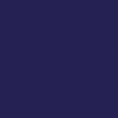
Emp
Em
Emp
Emp
Em
Empres
Emp