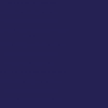
Transporte de carga dedicada
Transporte de carga dedicado
Transporte de carga fracionada
porte de carga fracionada para todo o
brasil
nsporte de carga terrestre empresas
Transporte de cargas delicadas
Transporte de cargas frete
nsporte de cargas pesadas empresas
Transporte de cargas pesadas sp
Transporte de cargas são paulo
Transporte de encomendas aéreo