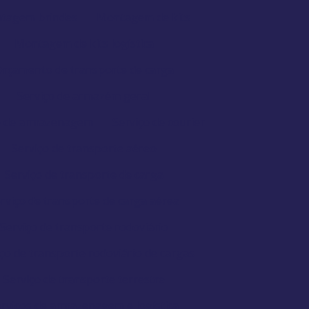
tagem brindes
Montagem de kits
Montagem de kits logística
rçamento de transporte de carga
Serviço de armazém geral
o de armazenagem
Serviço de courier
Serviço de transporte aéreo
Serviço de transporte de carga
rviço de transporte de carga aérea
Serviço de transporte rodoviário
ço de transporte rodoviário de cargas
Serviço de transporte terrestre
rviços de armazenagem e logística