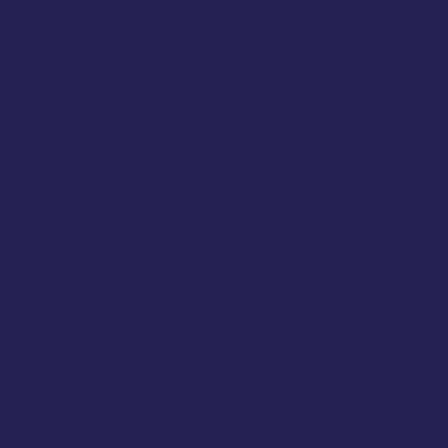
resa de armazenagem e distribuição
presa de armazenagem e logística
resa de distribuição de mercadorias
Empresa de entregas courier
Empresa de transporte aéreo
resa de transporte aéreo de cargas
presa de transporte aéreo especial
Empresa de transporte courier
a de transporte de cargas fracionadas
resa de transporte de encomendas
Empresa de transporte dedicado
Empresa de transporte rodoviário