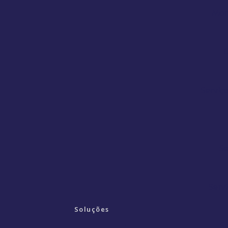
Mon
O
Serviç
Se
Servi
Soluções
Se