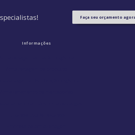
pecialistas!
Faça seu orçamento ago
Informações
Armazenagem armazém logística
Armazenagem de produtos
mazenagem e distribuição logística
Armazenamento de mercadorias
azenamento e transporte de cargas
Empresa courier express
Empresa de armazenagem