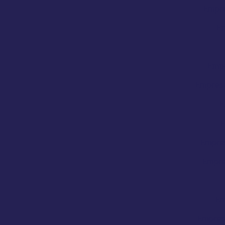
Empre
Em
Empr
Empresa
E
E
Empres
Empre
Em
Empres