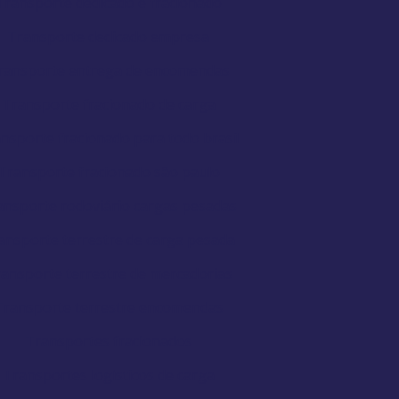
Transporte dedicado e fracionado
Transporte dedicado empresa
ransporte entrega de encomendas
Transporte fracionado de carga
nsporte fracionado para todo brasil
Transporte fracionado são paulo
ansporte rodoviário cargas pesadas
ansporte terrestre de carga pesada
ansporte terrestre de mercadorias
Transporte terrestre encomendas
Transportes fracionados
Transportes logísticos de carga