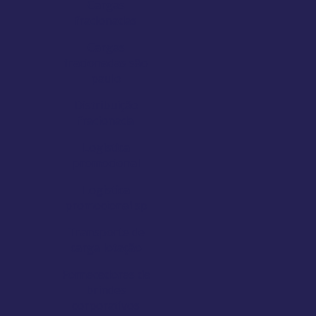
Cargas
fracionadas
Cargas
fracionadas são
paulo
Distribuição
fracionada
Logistica
promocional
Logistica
promocional sp
Transporte de
carga lotação
Fornecedores de
brindes
corporativos