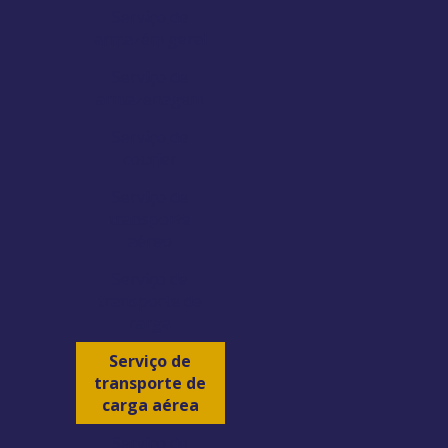
Serviço de
armazém geral
Serviço de
armazenagem
Serviço de
courier
Serviço de
transporte
aéreo
Serviço de
transporte de
carga
Serviço de
transporte de
carga aérea
Serviço de