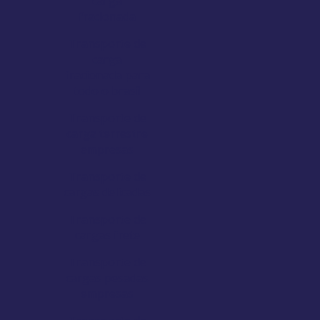
carga
fracionada
Transporte de
carga
fracionada para
todo o brasil
Transporte de
carga terrestre
empresas
Transporte de
cargas delicadas
Transporte de
cargas frete
Transporte de
cargas pesadas
empresas