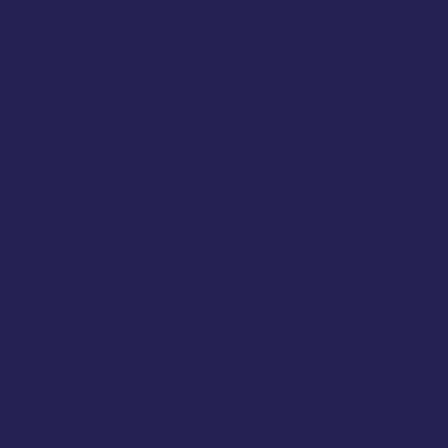
Empresa
logistica
transporte
aéreo
Empresa
transportadora
de cargas
Empresa
transportadora
rodoviaria de
cargas
Empresas de
armazenagem e
logística em sp
Empresas de
transporte
logístico