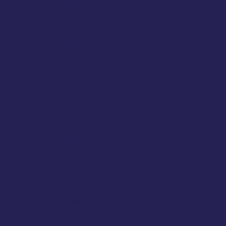
transporte
rodoviário de
cargas
Empresa de
transporte
rodoviário sp
Empresa de
transporte
terrestre
Empresa de
transporte
terrestre de
carga
Empresa
especializada
em transporte
rodoviário