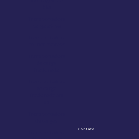
montagem de
kits
Transportadora
carga aérea
Transportadora
courier express
Transportadora
de carga
fracionada
Transportadora
de carga
fracionada em
sp
Transportadora
de cargas
Contato
Transportadora