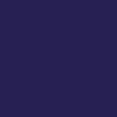
logística
Armazenamento
de mercadorias
Armazenamento
e transporte de
cargas
Empresa courier
express
Empresa de
armazenagem
Empresa de
armazenagem e
distribuição
Empresa de
armazenagem e
logística