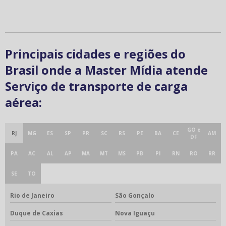
Principais cidades e regiões do
Brasil onde a Master Mídia atende
Serviço de transporte de carga
aérea:
GO e
RJ
MG
ES
SP
PR
SC
RS
PE
BA
CE
AM
DF
PA
AC
AL
AP
MA
MT
MS
PB
PI
RN
RO
RR
SE
TO
Rio de Janeiro
São Gonçalo
Duque de Caxias
Nova Iguaçu