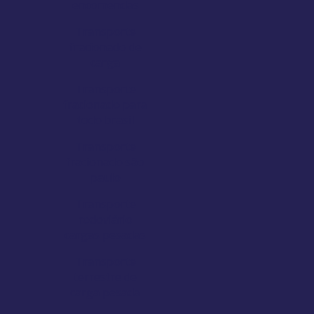
encomendas
Transporte
fracionado de
carga
Transporte
fracionado para
todo brasil
Transporte
fracionado são
paulo
Transporte
rodoviário
cargas pesadas
Transporte
terrestre de
carga pesada