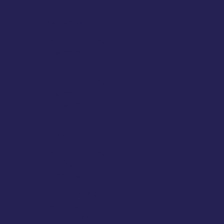
Transportadora
de mercadorias
Transportadora
de produtos
frágeis
Transportadora
de produtos
pesados
Transportadora
e logística
Transportadora
envio de
encomendas
Transporte
aéreo de carga
logística