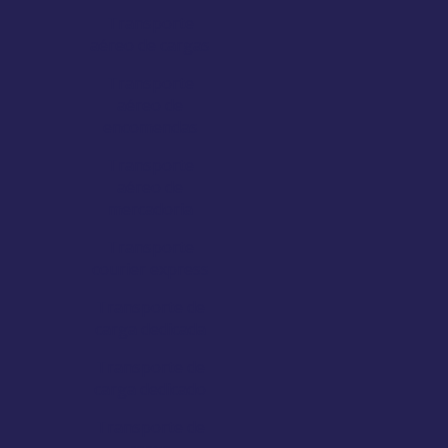
Transporte
aéreo de cargas
Transporte
aéreo de
encomendas
Transporte
aéreo de
mercadoria
Transporte
courier express
Transporte de
carga dedicada
Transporte de
carga dedicado
Transporte de