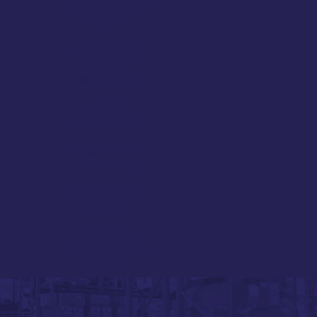
logística em são
Paulo
Logística para
pequenas
empresas
Logística
personalizada
Logistica de
marketing
Manuseio de
brindes
Operador
logístico em são
Paulo