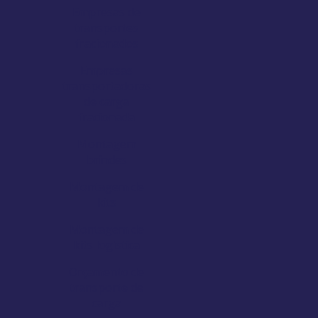
Empresas de
transportes
fracionados
Empresas
transportadoras
de carga
fracionada
Montagem
brindes
Montagem de
kits
Montagem de
kits logística
Orçamento de
transporte de
carga