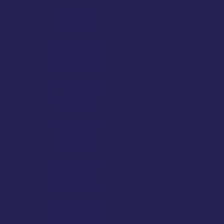
Premiação
corporativa
Transporte de
equipamentos
hospitalares
Transporte de
equipamentos
médicos
Transporte de
máquina
estética
Transporte de
maquinário
hospitalares
Empresas de
transporte e