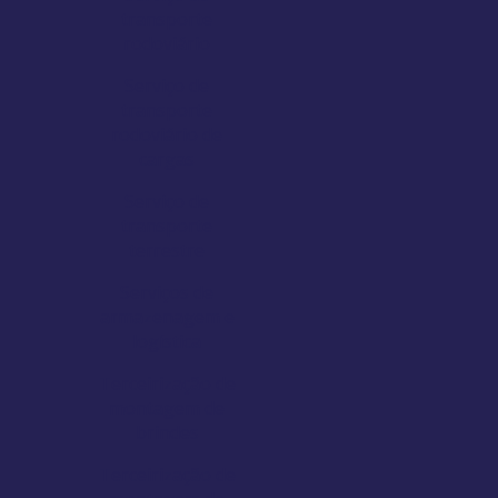
transporte
rodoviário
Serviço de
transporte
rodoviário de
cargas
Serviço de
transporte
terrestre
Serviços de
armazenagem e
logística
Terceirização de
montagem de
brindes
Terceirização de