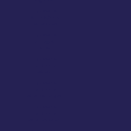
Empresa de
distribuição de
mercadorias
Empresa de
entregas
courier
Empresa de
transporte
aéreo
Empresa de
transporte
aéreo de cargas
Empresa de
transporte
aéreo especial
Empresa de