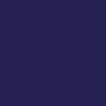
transporte
courier
Empresa de
transporte de
cargas
fracionadas
Empresa de
transporte de
encomendas
Empresa de
transporte
dedicado
Empresa de
transporte
rodoviário
Empresa de