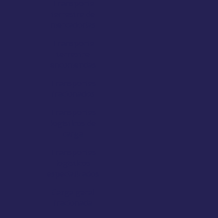
Transporte
terrestre de
mercadorias
Transporte
terrestre
encomendas
Transportes
fracionados
Transportes
logísticos de
carga
Transportes
logísticos
especializados
Carga geral
fracionada