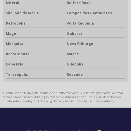
Niterói
Belford Roxo
São João de Meriti
Campos dos Goytacazes
Petrópolis
Volta Redonda
Magé
Itaboraí
Mesquita
Nova Friburgo
Barra Mansa
Macaé
Cabo Frio
Nilópolis
Teresópolis
Resende
O conteúdo do texto desta página é de direito reservado. Sua reprodução, parcial ou total,
mesmo citando nossos links, é proibida sem a autorização do autor. Crime de violação de
direito autoral – artigo 184 do Código Penal –
Lei 9610/98 - Lei de direitos autorais
.