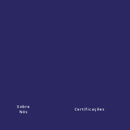
Logística
Promocional
Ter
Transporte
T
Rodoviário
Transporte
Aéreo
T
Courrier
Express
Tran
MSG Prime
Logística Para
Tra
E-Commerce
T
Logística para
Sobre
Itens de Home
T
Certificações
Nós
Office
Transpo
Transporte