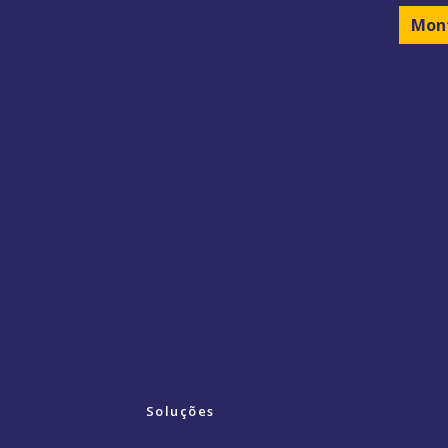
Mon
O
Serviç
Se
Servi
Soluções
Se