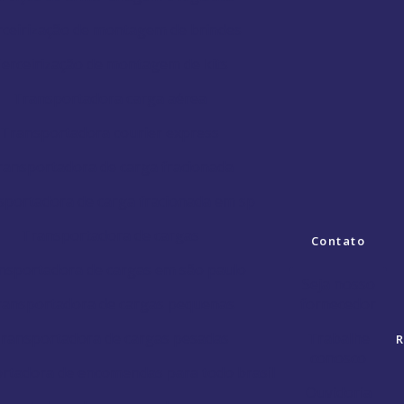
ceirização de montagem de brindes
erceirização de montagem de kits
Transportadora carga aérea
Transportadora courier express
ransportadora de carga fracionada
sportadora de carga fracionada em sp
Transportadora de cargas
Contato
nsportadora de cargas em são paulo
Seja nosso
ransportadora de cargas pequenas
fornecedor
ransportadora de cargas pesadas
Trabalhe
R
conosco
rtadora de encomendas para todo brasil
Ouvidoria