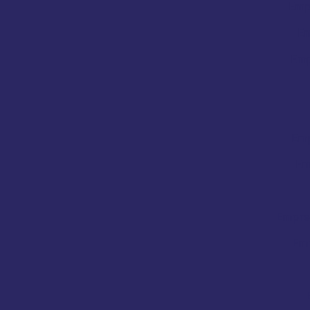
Emp
Em
Emp
Emp
Em
Empres
Emp