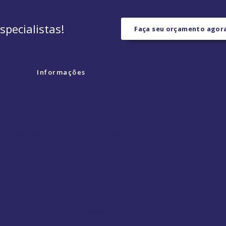
pecialistas!
Faça seu orçamento ago
Informações
Armazenagem armazém logística
Armazenagem de produtos
mazenagem e distribuição logística
Armazenamento de mercadorias
azenamento e transporte de cargas
Empresa courier express
Empresa de armazenagem