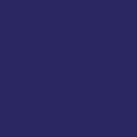
Empre
Em
Empr
Empresa
E
E
Empres
Empre
Em
Empres