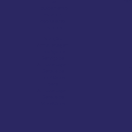
Tran
De
Equipamento
T
Estético,
Hospitalares E
Insumos
T
Solução:
Armazenagem
Tr
Inteligente
Serviço de
Armazenagem
Tr
Geral e de
mobiliários
T
para
Armazenagem
Geral e de
Mobiliários