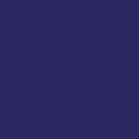
sportadora de encomendas pequenas
Seja nosso
ransportadora de frete fracionado
agregado
Transportadora de mercadorias
ransportadora de produtos frágeis
ansportadora de produtos pesados
Transportadora e logística
ansportadora envio de encomendas
ransporte aéreo de carga logística
Transporte aéreo de cargas
Transporte aéreo de encomendas
Transporte aéreo de mercadoria
Transporte courier express